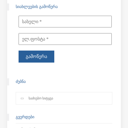
ᲡᲘᲐᲮᲚᲔᲔᲑᲘᲡ ᲒᲐᲛᲝᲬᲔᲠᲐ
ᲫᲔᲑᲜᲐ
ᲒᲕᲔᲠᲓᲔᲑᲘ