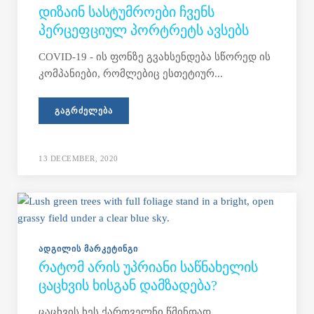
ᲓᲘᲖᲐᲘᲜ ᲡᲐᲡᲢᲣᲛᲠᲝᲔᲑᲘ ᲩᲕᲔᲜᲡ
ᲞᲔᲠᲪᲔᲤᲪᲘᲣᲚ ᲞᲝᲠᲢᲠᲔᲢᲡ ᲐᲕᲡᲔᲑᲡ
COVID-19 - ის ფონზე გვახსენდება სწორედ ის
კომპანიები, რომლებიც ესთეტიურ...
ᲒᲐᲒᲠᲫᲔᲚᲔᲑᲐ
13 DECEMBER, 2020
ᲐᲓᲒᲘᲚᲘᲡ ᲛᲐᲠᲙᲔᲢᲘᲜᲒᲘ
ᲠᲐᲢᲝᲛ ᲐᲠᲘᲡ ᲣᲞᲠᲘᲐᲜᲘ ᲡᲐᲬᲜᲐᲮᲔᲚᲘᲡ
ᲪᲐᲪᲮᲕᲘᲡ ᲮᲘᲡᲒᲐᲜ ᲓᲐᲛᲖᲐᲓᲔᲑᲐ?
ცაცხვის ხეს ქართველნი წმინდად