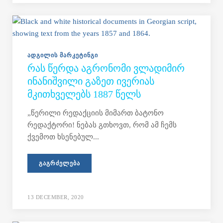
ᲐᲓᲒᲘᲚᲘᲡ ᲛᲐᲠᲙᲔᲢᲘᲜᲒᲘ
ᲠᲐᲡ ᲬᲔᲠᲓᲐ ᲐᲒᲠᲝᲜᲝᲛᲘ ᲕᲚᲐᲓᲘᲛᲘᲠ
ᲘᲜᲐᲜᲘᲨᲕᲘᲚᲘ ᲒᲐᲖᲔᲗ ᲘᲕᲔᲠᲘᲐᲡ
ᲛᲙᲘᲗᲮᲕᲔᲚᲔᲑᲡ 1887 ᲬᲔᲚᲡ
„წერილი რედაქციის მიმართ ბატონო
რედაქტორი! ნებას გთხოვთ, რომ ამ ჩემს
ქვემოთ ხსენებულ...
ᲒᲐᲒᲠᲫᲔᲚᲔᲑᲐ
13 DECEMBER, 2020