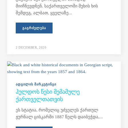
მიიჩნევდნენ. საქართველოში მუხის ხის
შემდეგ, ალბათ, ყველაზე...
ᲒᲐᲒᲠᲫᲔᲚᲔᲑᲐ
2 DECEMBER, 2020
ᲐᲓᲒᲘᲚᲘᲡ ᲛᲐᲠᲙᲔᲢᲘᲜᲒᲘ
ᲰᲣᲚᲓᲝᲡ ᲬᲔᲡᲘ ᲛᲔᲛᲐᲛᲣᲚᲔ
ᲥᲐᲠᲗᲕᲔᲚᲗᲐᲗᲕᲘᲡ
ეს სტატია, რომელიც უძველეს ქართულ
ჟურნალ ცისკარში 1887 წელს დაიბეჭდა,...