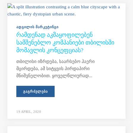
ᲐᲓᲒᲘᲚᲘᲡ ᲛᲐᲠᲙᲔᲢᲘᲜᲒᲘ
ᲠᲐᲛᲓᲔᲜᲐᲓ ᲐᲙᲛᲐᲧᲝᲤᲘᲚᲔᲑᲔᲜ
ᲡᲐᲛᲨᲔᲜᲔᲑᲚᲝ ᲙᲝᲛᲞᲐᲜᲘᲔᲑᲘ ᲗᲑᲘᲚᲘᲡᲨᲘ
ᲛᲝᲛᲐᲕᲚᲘᲡ ᲙᲝᲜᲪᲔᲤᲪᲘᲐᲡ?
თბილისი იზრდება, საარსებო ჰაერი
მცირდება, ამ სიტყვის პირდაპირი
მნიშვნელობით. ყოველწლიურად...
ᲒᲐᲒᲠᲫᲔᲚᲔᲑᲐ
19 APRIL, 2020