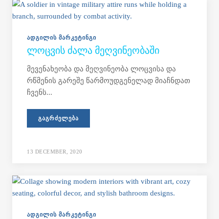
ᲐᲓᲒᲘᲚᲘᲡ ᲛᲐᲠᲙᲔᲢᲘᲜᲒᲘ
ᲚᲝᲪᲕᲘᲡ ᲫᲐᲚᲐ ᲛᲔᲦᲕᲘᲜᲔᲝᲑᲐᲨᲘ
მევენახეობა და მეღვინეობა ლოცვისა და
რწმენის გარეშე წარმოუდგენელად მიაჩნდათ
ჩვენს...
ᲒᲐᲒᲠᲫᲔᲚᲔᲑᲐ
13 DECEMBER, 2020
ᲐᲓᲒᲘᲚᲘᲡ ᲛᲐᲠᲙᲔᲢᲘᲜᲒᲘ