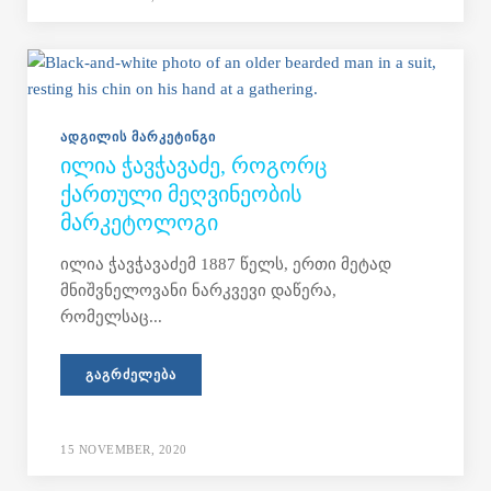
ᲐᲓᲒᲘᲚᲘᲡ ᲛᲐᲠᲙᲔᲢᲘᲜᲒᲘ
ᲘᲚᲘᲐ ᲭᲐᲕᲭᲐᲕᲐᲫᲔ, ᲠᲝᲒᲝᲠᲪ
ᲥᲐᲠᲗᲣᲚᲘ ᲛᲔᲦᲕᲘᲜᲔᲝᲑᲘᲡ
ᲛᲐᲠᲙᲔᲢᲝᲚᲝᲒᲘ
ილია ჭავჭავაძემ 1887 წელს, ერთი მეტად
მნიშვნელოვანი ნარკვევი დაწერა,
რომელსაც...
ᲒᲐᲒᲠᲫᲔᲚᲔᲑᲐ
15 NOVEMBER, 2020