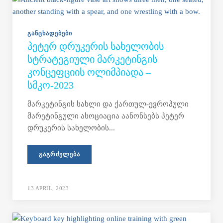
ᲒᲐᲜᲪᲮᲐᲓᲔᲑᲔᲑᲘ
ᲞᲔᲢᲔᲠ ᲓᲠᲣᲙᲔᲠᲘᲡ ᲡᲐᲮᲔᲚᲝᲑᲘᲡ
ᲡᲢᲠᲐᲢᲔᲒᲘᲣᲚᲘ ᲛᲐᲠᲙᲔᲢᲘᲜᲒᲘᲡ
ᲙᲝᲜᲪᲔᲤᲪᲘᲘᲡ ᲝᲚᲘᲛᲞᲘᲐᲓᲐ –
ᲡᲛᲙᲝ-2023
მარკეტინგის სახლი და ქართულ-ევროპული
მარეტინგული ასოციაცია აანონსებს პეტერ
დრუკერის სახელობის...
ᲒᲐᲒᲠᲫᲔᲚᲔᲑᲐ
13 APRIL, 2023