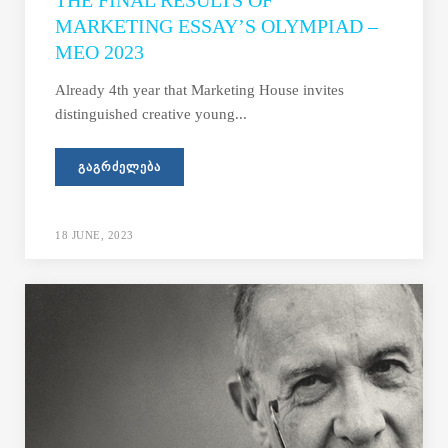
THE FINAL RESULTS OF
MARKETING ESSAY’S OLYMPIAD –
MEO 2023
Already 4th year that Marketing House invites
distinguished creative young...
ᲒᲐᲒᲠᲫᲔᲚᲔᲑᲐ
18 JUNE, 2023