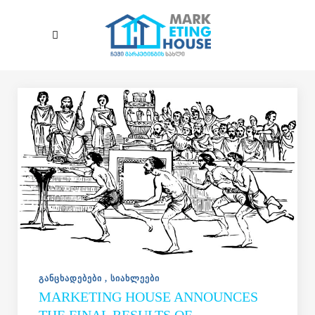
Skip to main content
ᲒᲐᲜᲪᲮᲐᲓᲔᲑᲔᲑᲘ
ᲡᲘᲐᲮᲚᲔᲔᲑᲘ
MARKETING HOUSE ANNOUNCES