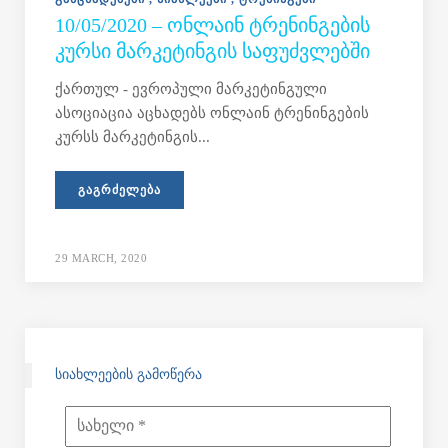
10/05/2020 – ᲝᲜᲚᲐᲘᲜ ᲢᲠᲔᲜᲘᲜᲒᲔᲑᲘᲡ
ᲙᲣᲠᲡᲘ ᲛᲐᲠᲙᲔᲢᲘᲜᲒᲘᲡ ᲡᲐᲤᲣᲫᲕᲚᲔᲑᲨᲘ
ქართულ - ევროპული მარკეტინგული
ასოციაცია აცხადებს ონლაინ ტრენინგების
კურსს მარკეტინგის...
ᲒᲐᲒᲠᲫᲔᲚᲔᲑᲐ
29 MARCH, 2020
ᲡᲘᲐᲮᲚᲔᲔᲑᲘᲡ ᲒᲐᲛᲝᲬᲔᲠᲐ