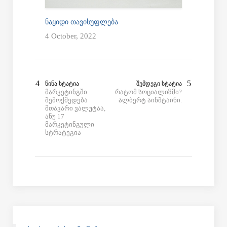
ᲜᲐᲧᲘᲓᲘ ᲗᲐᲕᲘᲡᲣᲤᲚᲔᲑᲐ
4 October, 2022
ᲬᲘᲜᲐ ᲡᲢᲐᲢᲘᲐ
ᲨᲔᲛᲓᲔᲒᲘ ᲡᲢᲐᲢᲘᲐ
მარკეტინგში
რატომ სოციალიზმი?
შემოქმედება
ალბერტ აინშტაინი.
მთავარი ვალუტაა,
ანუ 17
მარკეტინგული
სტრატეგია