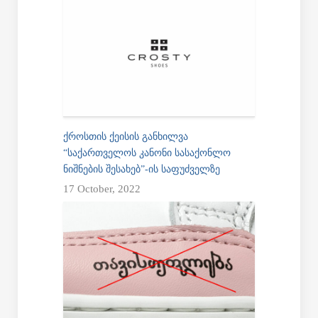
ᲥᲠᲝᲡᲗᲘᲡ ᲥᲔᲘᲡᲘᲡ ᲒᲐᲜᲮᲘᲚᲕᲐ
“ᲡᲐᲥᲐᲠᲗᲕᲔᲚᲝᲡ ᲙᲐᲜᲝᲜᲘ ᲡᲐᲡᲐᲥᲝᲜᲚᲝ
ᲜᲘᲨᲜᲔᲑᲘᲡ ᲨᲔᲡᲐᲮᲔᲑ”-ᲘᲡ ᲡᲐᲤᲣᲫᲕᲔᲚᲖᲔ
17 October, 2022