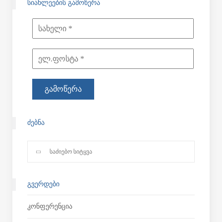
ᲡᲘᲐᲮᲚᲔᲔᲑᲘᲡ ᲒᲐᲛᲝᲬᲔᲠᲐ
ᲫᲔᲑᲜᲐ
ᲒᲕᲔᲠᲓᲔᲑᲘ
Კონფერენცია