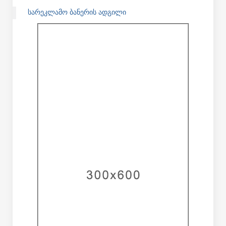
ᲡᲐᲠᲔᲙᲚᲐᲛᲝ ᲑᲐᲜᲔᲠᲘᲡ ᲐᲓᲒᲘᲚᲘ