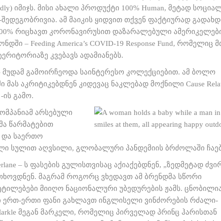
endly) იმიჯს. მისი ახალი პროდუქტი 100% Human, მეტად სოცი
ზ-შედეგობრივია. ამ მაიკის ყიდვით თქვენ ფაქტიურად გადახ
100% რიცხავთ კორონავირუსით დაზარალებული ამერიკელებ
ონდში – Feeding America’s COVID-19 Response Fund, რომელიც
ტერიტორიაზე კვებავს ადამიანებს.
e – მუდამ გამოირჩეოდა საინტერესო კოლექციებით. ამ ბოლო
 მას აკრიტიკებდნენ კიდევაც ნაკლებად მოქნილი Cause Rela
 -ის გამო.
კომპანიამ არსებული
ა წარმატებით
 და საერთო
ლი სულით აღვსილი, გლობალური პანდემიის ბრძოლაში ჩაებ
rlane – ს ფასების გულისთვისაც აქიაქებდნენ, „ზედმეტად ძვი
სთხოვდნენ. მაგრამ როგორც ვხედავთ ამ ბრენდმა სწორი
ეტილებები მიიღო ნაციონალური უბედურების ჟამს. ცნობილია
ი ერთ-ერთი ფანი გახლავთ ინგლისელი ვინძორების რძალი-
Markle მეგან მარკელი, რომელიც პირველად პრინც ჰარისთან