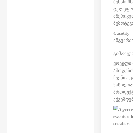
შესანიშ
ტელეფონ
ამერიკე
შემოტევი
Casetify
–
ამგვარა
გამოიყუ
ყოველი ბ
ამოღების
ჩვენი ტ
ნაწილია“
პროდუქტ
ექვემდე