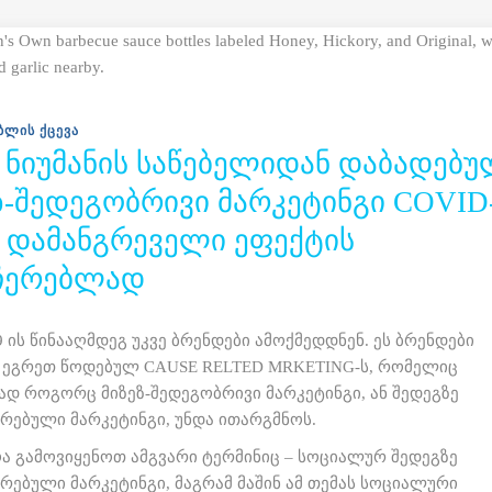
ᲑᲚᲘᲡ ᲥᲪᲔᲕᲐ
ᲜᲘᲣᲛᲐᲜᲘᲡ ᲡᲐᲬᲔᲑᲔᲚᲘᲓᲐᲜ ᲓᲐᲑᲐᲓᲔᲑᲣ
Ზ-ᲨᲔᲓᲔᲒᲝᲑᲠᲘᲕᲘ ᲛᲐᲠᲙᲔᲢᲘᲜᲒᲘ COVID
Ს ᲓᲐᲛᲐᲜᲒᲠᲔᲕᲔᲚᲘ ᲔᲤᲔᲥᲢᲘᲡ
ᲩᲔᲠᲔᲑᲚᲐᲓ
 ის წინააღმდეგ უკვე ბრენდები ამოქმედდნენ. ეს ბრენდები
ნ ეგრეთ წოდებულ CAUSE RELTED MRKETING-ს, რომელიც
დ როგორც მიზეზ-შედეგობრივი მარკეტინგი, ან შედეგზე
რებული მარკეტინგი, უნდა ითარგმნოს.
ა გამოვიყენოთ ამგვარი ტერმინიც – სოციალურ შედეგზე
რებული მარკეტინგი, მაგრამ მაშინ ამ თემას სოციალური