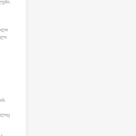
ლეში.
ოლი
ული
ის
ელიც