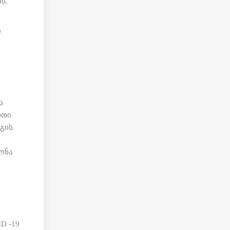
ს.
ი
.
ს
რთი
გის
ონა
D -19