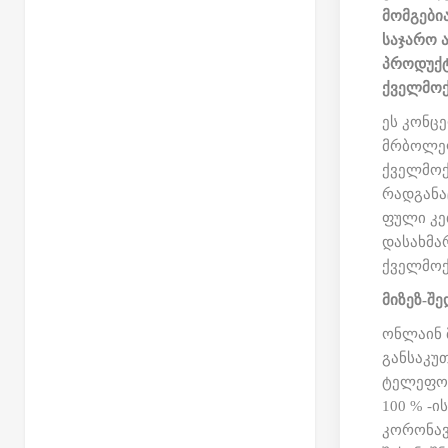
მომგები
საჯარო 
პროდუქტ
ქველმოქ
ეს კონც
მრბოლელ
ქველმოქ
რადგანა
ფული კე
დასახმა
ქველმოქ
მიზეზ-შ
ონლაინ მ
განსაკუ
ტელეფონზ
100 % -ის
კორონავ