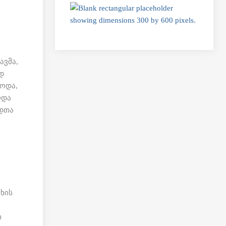
ავმა,
დ
ეოდა,
ოდა
დთა
ი
ნხის
თ