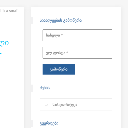
ᲡᲘᲐᲮᲚᲔᲔᲑᲘᲡ ᲒᲐᲛᲝᲬᲔᲠᲐ
ᲚᲘ
-
ᲫᲔᲑᲜᲐ
ᲒᲕᲔᲠᲓᲔᲑᲘ