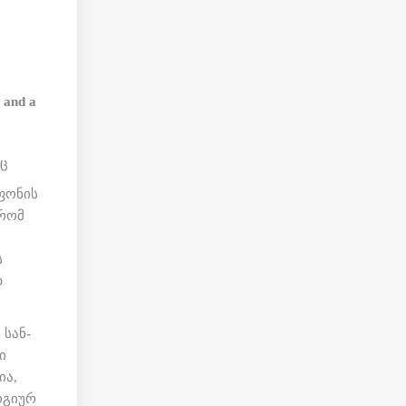
აც
ფონის
 რომ
ს
დ
 სან-
ი
ია,
ოგიურ