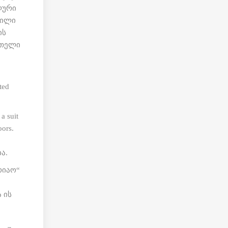
ალური
დილი
ის
 მთელი
ted
ა.
რიაო“
 ის