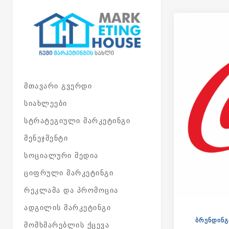
Skip to main content
ᲛᲗᲐᲕᲐᲠᲘ ᲒᲕᲔᲠᲓᲘ
ᲡᲘᲐᲮᲚᲔᲔᲑᲘ
ᲡᲢᲠᲐᲢᲔᲒᲘᲣᲚᲘ ᲛᲐᲠᲙᲔᲢᲘᲜᲒᲘ
ᲛᲔᲜᲔᲯᲛᲔᲜᲢᲘ
ᲡᲝᲪᲘᲐᲚᲣᲠᲘ ᲛᲔᲓᲘᲐ
ᲪᲘᲤᲠᲣᲚᲘ ᲛᲐᲠᲙᲔᲢᲘᲜᲒᲘ
ᲠᲔᲙᲚᲐᲛᲐ ᲓᲐ ᲞᲠᲝᲛᲝᲪᲘᲐ
ᲐᲓᲒᲘᲚᲘᲡ ᲛᲐᲠᲙᲔᲢᲘᲜᲒᲘ
ᲑᲠᲔᲜᲓᲘᲜᲒ
ᲛᲝᲛᲮᲛᲐᲠᲔᲑᲚᲘᲡ ᲥᲪᲔᲕᲐ