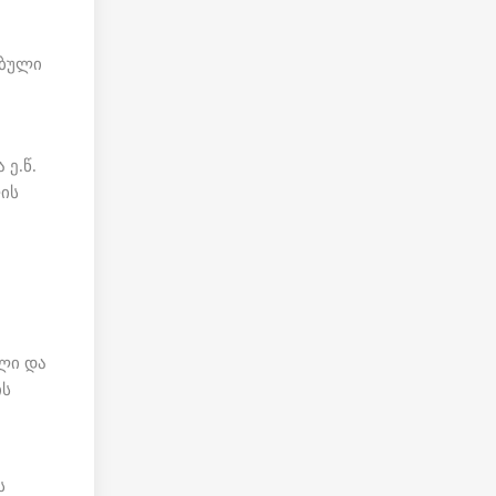
ებული
ე.წ.
ის
ლი და
ის
ს