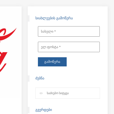
ᲡᲘᲐᲮᲚᲔᲔᲑᲘᲡ ᲒᲐᲛᲝᲬᲔᲠᲐ
ᲫᲔᲑᲜᲐ
ᲒᲕᲔᲠᲓᲔᲑᲘ