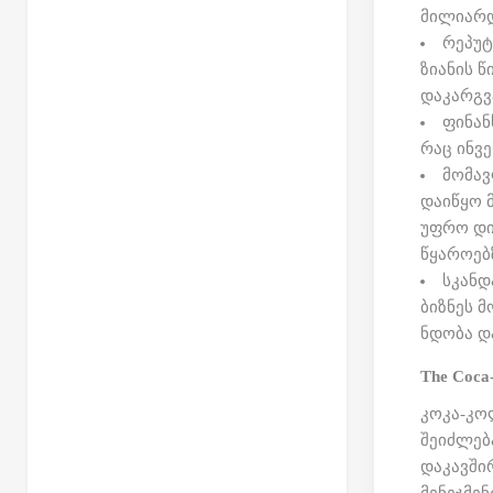
მილიარდ
რეპუტ
ზიანის 
დაკარგვ
ფინან
რაც ინვ
მომავ
დაიწყო 
უფრო დი
წყაროებ
სკანდ
ბიზნეს 
ნდობა დ
The Coca
კოკა-კო
შეიძლებ
დაკავში
მენეჯმე