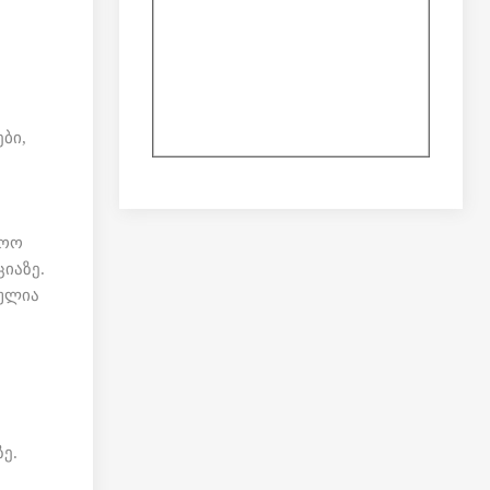
ბი,
ლოო
ციაზე.
ბულია
ე.