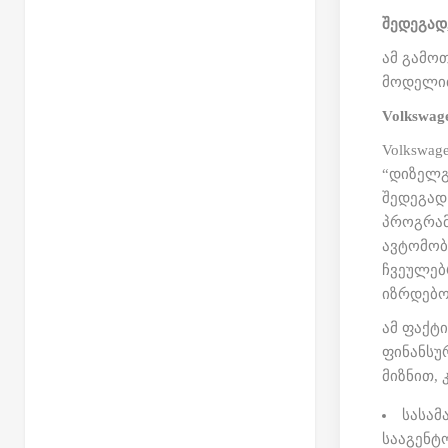
შედეგად
ამ გამო
მოდელით
Volkswa
Volkswa
“დიზელგ
შედეგად
პროგრამ
ავტომობ
ჩვეულებ
იზრდებო
ამ ფაქტ
ფინანსუ
მიზნით, 
სასამ
სააგენტო