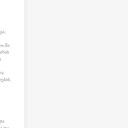
ცა,
en-მა
ორის
ს
ლა
ლების
და
ა და