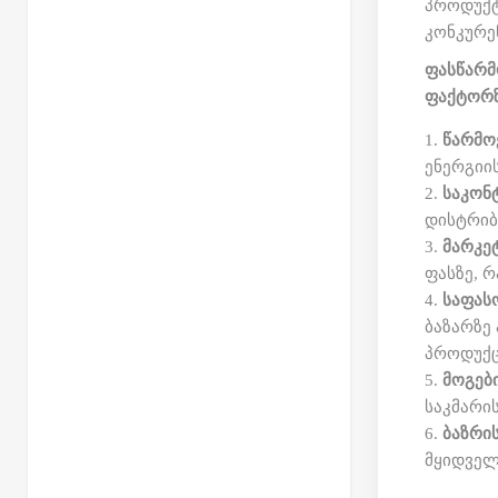
პროდუქტე
კონკურე
ფასწარმ
ფაქტორზ
წარმო
ენერგიის
საკო
დისტრიბ
მარკე
ფასზე, რ
საფას
ბაზარზე
პროდუქც
მოგებ
საკმარის
ბაზრი
მყიდველ