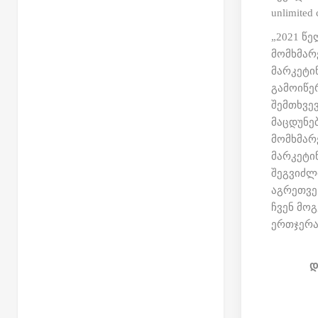
unlimited
„2021 წ
მომხმარე
მარკეტი
გამოიწე
შემთხვე
მაცდუნე
მომხმარე
მარკეტი
შეგვიძლ
აგრეთვე
ჩვენ მო
ერთჯერა
დ