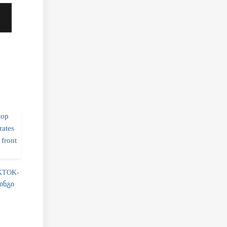
KTOK-
ᲘᲜᲒᲘ