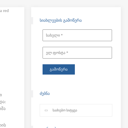
ᲡᲘᲐᲮᲚᲔᲔᲑᲘᲡ ᲒᲐᲛᲝᲬᲔᲠᲐ
ᲫᲔᲑᲜᲐ
ი
და:
ომა
თის