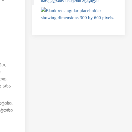
ᲡᲐᲠᲔᲙᲚᲐᲛᲝ ᲑᲐᲜᲔᲠᲘᲡ ᲐᲓᲒᲘᲚᲘ
ბთ,
ი,
ოთ.
ა არა
რტინი,
ვტორი