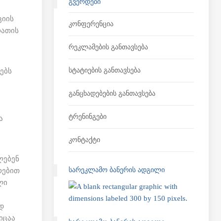
ᲒᲕᲔᲠᲓᲔᲑᲘ
ციის
Კონფერენცია
რათის
Რეკლამების Განთავსება
Სტატიების Განთავსება
რებს
Განცხადებების Განთავსება
Ტრენინგები
ა
Კონტაქტი
ლებენ
ᲡᲐᲠᲔᲙᲚᲐᲛᲝ ᲑᲐᲜᲔᲠᲘᲡ ᲐᲓᲒᲘᲚᲘ
რებით
ლი
დ
იცაა