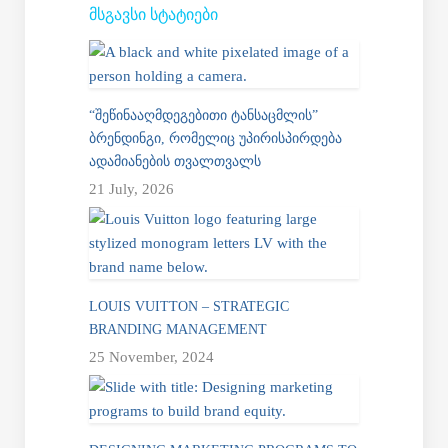
ᲛᲡᲒᲐᲕᲡᲘ ᲡᲢᲐᲢᲘᲔᲑᲘ
“ᲨᲔᲬᲘᲜᲐᲐᲦᲛᲓᲔᲒᲔᲑᲘᲗᲘ ᲢᲐᲜᲡᲐᲪᲛᲚᲘᲡ”
ᲑᲠᲔᲜᲓᲘᲜᲒᲘ, ᲠᲝᲛᲔᲚᲘᲪ ᲣᲞᲘᲠᲘᲡᲞᲘᲠᲓᲔᲑᲐ
ᲐᲓᲐᲛᲘᲐᲜᲔᲑᲘᲡ ᲗᲕᲐᲚᲗᲕᲐᲚᲡ
21 July, 2026
LOUIS VUITTON – STRATEGIC
BRANDING MANAGEMENT
25 November, 2024