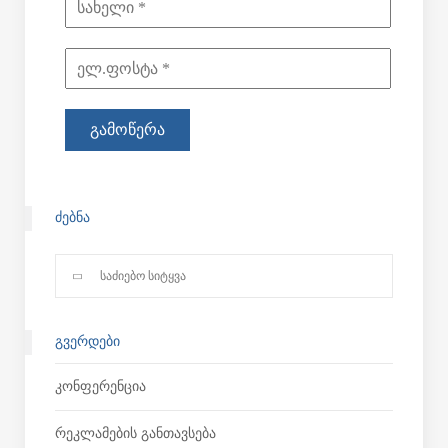
ᲫᲔᲑᲜᲐ
ᲒᲕᲔᲠᲓᲔᲑᲘ
Კონფერენცია
Რეკლამების Განთავსება