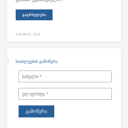
ᲒᲐᲒᲠᲫᲔᲚᲔᲑᲐ
6 MARCH, 2020
ᲡᲘᲐᲮᲚᲔᲔᲑᲘᲡ ᲒᲐᲛᲝᲬᲔᲠᲐ