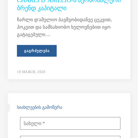
CHARLI D’AMELIO-Ს ᲞᲔᲠᲡᲝᲜᲐᲚᲣᲠᲘ
ᲑᲠᲔᲜᲓ ᲙᲐᲞᲘᲢᲐᲚᲘ
ჩარლი დ'ამელიო ბავშვობიდანვე ცეკვით,
ჰოკეით და სამსახიობო ხელოვნებით იყო
გატაცებული....
ᲒᲐᲒᲠᲫᲔᲚᲔᲑᲐ
18 MARCH, 2020
ᲡᲘᲐᲮᲚᲔᲔᲑᲘᲡ ᲒᲐᲛᲝᲬᲔᲠᲐ