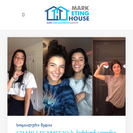
Skip to main content
ᲡᲝᲪᲘᲐᲚᲣᲠᲘ ᲛᲔᲓᲘᲐ