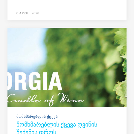
8 APRIL, 2020
ᲛᲝᲛᲮᲛᲐᲠᲔᲑᲚᲘᲡ ᲥᲪᲔᲕᲐ
ᲛᲝᲛᲮᲛᲐᲠᲔᲑᲚᲘᲡ ᲥᲪᲔᲕᲐ ᲦᲕᲘᲜᲘᲡ
ᲨᲔᲫᲔᲜᲘᲡ ᲓᲠᲝᲡ