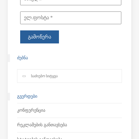
ᲫᲔᲑᲜᲐ
ᲒᲕᲔᲠᲓᲔᲑᲘ
Კონფერენცია
Რეკლამების Განთავსება