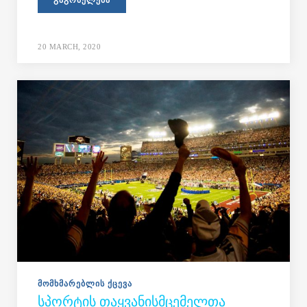
ᲒᲐᲒᲠᲫᲔᲚᲔᲑᲐ
20 MARCH, 2020
ᲛᲝᲛᲮᲛᲐᲠᲔᲑᲚᲘᲡ ᲥᲪᲔᲕᲐ
ᲡᲞᲝᲠᲢᲘᲡ ᲗᲐᲧᲕᲐᲜᲘᲡᲛᲪᲔᲛᲔᲚᲗᲐ