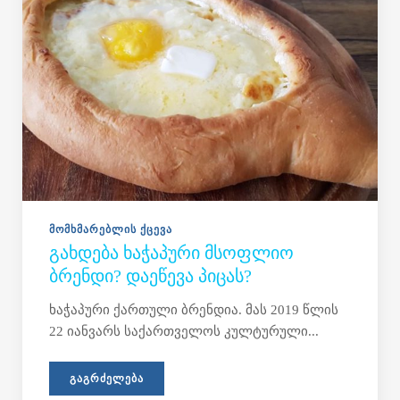
ᲛᲝᲛᲮᲛᲐᲠᲔᲑᲚᲘᲡ ᲥᲪᲔᲕᲐ
ᲒᲐᲮᲓᲔᲑᲐ ᲮᲐᲭᲐᲞᲣᲠᲘ ᲛᲡᲝᲤᲚᲘᲝ
ᲑᲠᲔᲜᲓᲘ? ᲓᲐᲔᲬᲔᲕᲐ ᲞᲘᲪᲐᲡ?
ხაჭაპური ქართული ბრენდია. მას 2019 წლის
22 იანვარს საქართველოს კულტურული...
ᲒᲐᲒᲠᲫᲔᲚᲔᲑᲐ