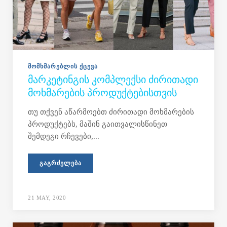
ᲛᲝᲛᲮᲛᲐᲠᲔᲑᲚᲘᲡ ᲥᲪᲔᲕᲐ
ᲛᲐᲠᲙᲔᲢᲘᲜᲒᲘᲡ ᲙᲝᲛᲞᲚᲔᲥᲡᲘ ᲫᲘᲠᲘᲗᲐᲓᲘ
ᲛᲝᲮᲛᲐᲠᲔᲑᲘᲡ ᲞᲠᲝᲓᲣᲥᲢᲔᲑᲘᲡᲗᲕᲘᲡ
თუ თქვენ აწარმოებთ ძირითადი მოხმარების
პროდუქტებს, მაშინ გაითვალისწინეთ
შემდეგი რჩევები,...
ᲒᲐᲒᲠᲫᲔᲚᲔᲑᲐ
21 MAY, 2020