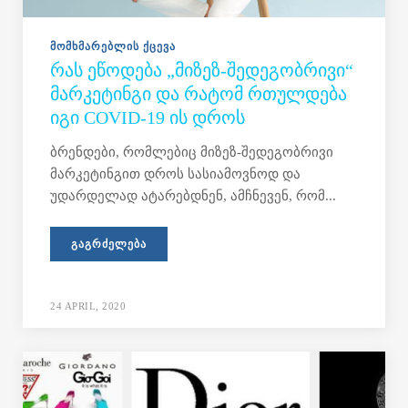
ᲛᲝᲛᲮᲛᲐᲠᲔᲑᲚᲘᲡ ᲥᲪᲔᲕᲐ
ᲠᲐᲡ ᲔᲬᲝᲓᲔᲑᲐ „ᲛᲘᲖᲔᲖ-ᲨᲔᲓᲔᲒᲝᲑᲠᲘᲕᲘ“
ᲛᲐᲠᲙᲔᲢᲘᲜᲒᲘ ᲓᲐ ᲠᲐᲢᲝᲛ ᲠᲗᲣᲚᲓᲔᲑᲐ
ᲘᲒᲘ COVID-19 ᲘᲡ ᲓᲠᲝᲡ
ბრენდები, რომლებიც მიზეზ-შედეგობრივი
მარკეტინგით დროს სასიამოვნოდ და
უდარდელად ატარებდნენ, ამჩნევენ, რომ...
ᲒᲐᲒᲠᲫᲔᲚᲔᲑᲐ
24 APRIL, 2020