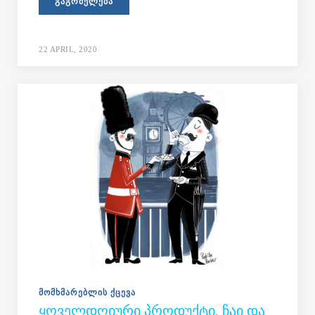
ᲒᲐᲒᲠᲫᲔᲚᲔᲑᲐ
22 APRIL, 2020
ᲛᲝᲛᲮᲛᲐᲠᲔᲑᲚᲘᲡ ᲥᲪᲔᲕᲐ
ᲧᲝᲕᲔᲚᲓᲦᲘᲣᲠᲘ ᲞᲠᲝᲓᲣᲥᲢᲘ, ᲩᲐᲘ ᲓᲐ