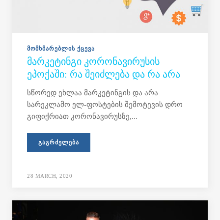
ᲛᲝᲛᲮᲛᲐᲠᲔᲑᲚᲘᲡ ᲥᲪᲔᲕᲐ
ᲛᲐᲠᲙᲔᲢᲘᲜᲒᲘ ᲙᲝᲠᲝᲜᲐᲕᲘᲠᲣᲡᲘᲡ
ᲔᲞᲝᲥᲐᲨᲘ: ᲠᲐ ᲨᲔᲘᲫᲚᲔᲑᲐ ᲓᲐ ᲠᲐ ᲐᲠᲐ
სწორედ ეხლაა მარკეტინგის და არა
სარეკლამო ელ-ფოსტების შემოტევის დრო
გიფიქრიათ კორონავირუსზე,...
ᲒᲐᲒᲠᲫᲔᲚᲔᲑᲐ
28 MARCH, 2020