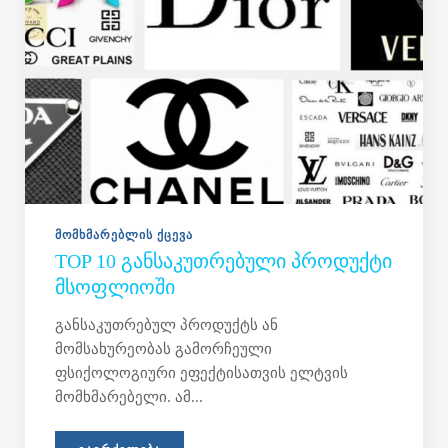
ᲛᲝᲛᲮᲛᲐᲠᲔᲑᲚᲘᲡ ᲥᲪᲔᲕᲐ
TOP 10 ᲒᲐᲜᲡᲐᲙᲣᲗᲠᲔᲑᲣᲚᲘ ᲞᲠᲝᲓᲣᲥᲢᲘ
ᲛᲡᲝᲤᲚᲘᲝᲨᲘ
განსაკუთრებულ პროდუქტს ან
მომსახურეობას გამორჩეული
ფსიქოლოგიური ეფექტისათვის ელტვის
მომხმარებელი. ამ...