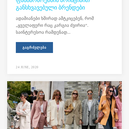
ᲤᲐᲡᲬᲐᲠᲛᲝᲥᲛᲜᲘᲡ ᲞᲠᲘᲜᲪᲘᲞᲘᲗ
ᲒᲐᲜᲡᲮᲕᲐᲕᲔᲑᲣᲚᲘ ᲑᲠᲔᲜᲓᲔᲑᲘ
ადამიანები ხშირად ამტკიცებენ, რომ
„ყველაფერი რაც კარგია ძვირია“.
საინტერესოა რამდენად...
ᲒᲐᲒᲠᲫᲔᲚᲔᲑᲐ
24 JUNE, 2020