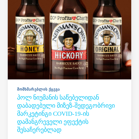
ᲛᲝᲛᲮᲛᲐᲠᲔᲑᲚᲘᲡ ᲥᲪᲔᲕᲐ
ᲞᲝᲚ ᲜᲘᲣᲛᲐᲜᲘᲡ ᲡᲐᲬᲔᲑᲔᲚᲘᲓᲐᲜ
ᲓᲐᲑᲐᲓᲔᲑᲣᲚᲘ ᲛᲘᲖᲔᲖ-ᲨᲔᲓᲔᲒᲝᲑᲠᲘᲕᲘ
ᲛᲐᲠᲙᲔᲢᲘᲜᲒᲘ COVID-19-ᲘᲡ
ᲓᲐᲛᲐᲜᲒᲠᲔᲕᲔᲚᲘ ᲔᲤᲔᲥᲢᲘᲡ
ᲨᲔᲡᲐᲩᲔᲠᲔᲑᲚᲐᲓ